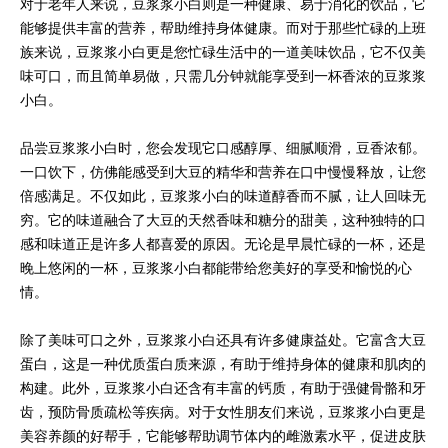
对于老年人来说，豆浆浆小白则是一种健康、易于消化的饮品，它
能够提供丰富的营养，帮助维持身体健康。而对于那些忙碌的上班
族来说，豆浆浆小白更是您忙碌生活中的一道美味饮品，它不仅美
味可口，而且简单易做，只需几分钟就能享受到一杯香浓的豆浆浆
小白。
品尝豆浆浆小白时，您会发现它口感醇厚、细腻顺滑，豆香浓郁。
一口饮下，仿佛能感受到大豆的精华和营养在口中慢慢释放，让您
倍感满足。不仅如此，豆浆浆小白的味道醇香而不腻，让人回味无
穷。它的味道融合了大豆的天然香味和糖分的甜美，这种独特的口
感和味道正是许多人都喜爱的原因。无论是早晨忙碌的一杯，还是
晚上悠闲的一杯，豆浆浆小白都能带给您美好的享受和愉悦的心
情。
除了美味可口之外，豆浆浆小白还具有许多健康益处。它富含大豆
蛋白，这是一种优质蛋白质来源，有助于维持身体的健康和肌肉的
构建。此外，豆浆浆小白还含有丰富的钙质，有助于强健骨骼和牙
齿，预防骨质疏松等疾病。对于女性朋友们来说，豆浆浆小白更是
美容养颜的好帮手，它能够帮助调节体内的雌激素水平，促进皮肤