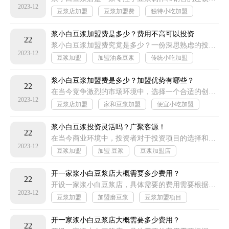
2023-12
豆浆店加盟
豆浆加盟费
独特小吃加盟
各类小吃加盟
浆小白豆浆加盟费是多少？费用不高可以投资
22
浆小白豆浆加盟费究竟是多少？一份深思熟虑的投资总是伴随着明智、谨慎和理性的决策过程。在这个案例中，我们将会探讨加盟浆小白豆浆的费用问题
2023-12
豆浆加盟
加盟油条豆浆
传统小吃加盟
摊位小吃加盟
浆小白豆浆加盟费是多少？加盟优势有哪些？
22
在当今竞争激烈的市场环境中，选择一个合适的创业项目对于实现您的商业梦想至关重要。浆小白豆浆加盟，凭借其独特的品牌优势和优秀的运营管理模式
2023-12
豆浆店加盟
家和豆浆加盟
便宜小吃加盟
独特小吃加盟
浆小白豆浆投资灵活吗？广聚客源！
22
在当今商业环境中，投资者对于投资项目的选择和投资方式的要求越来越高。浆小白豆浆作为一种传统而又具有特色的饮品
2023-12
豆浆加盟
加盟 豆浆
豆浆加盟店
创业小吃加盟
开一家浆小白豆浆店大概需要多少费用？
22
开设一家浆小白豆浆店，具体需要的费用需要根据多种因素进行评估，包括但不限于店铺规模、装修风格、地区经济状况等
2023-12
豆浆加盟
加盟磨豆浆
豆浆加盟项目
豆浆项目加盟
开一家浆小白豆浆店大概需要多少费用？
22