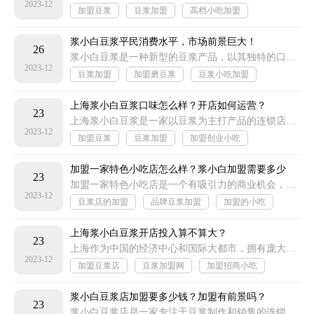
2023-12
加盟豆浆
豆浆加盟
高档小吃加盟
创业小吃加盟
浆小白豆浆平民消费水平，市场前景巨大！
26
浆小白豆浆是一种新型的豆浆产品，以其独特的口感和营养价值受到了消费者的喜爱。它不仅适合高端消费群体，也非常适合平民消费水平的人群
2023-12
豆浆加盟
加盟磨豆浆
豆浆小吃加盟
包浆豆腐加盟
上海浆小白豆浆口味怎么样？开店如何运营？
23
上海浆小白豆浆是一家以豆浆为主打产品的连锁店，口味独特，深受消费者喜爱。在开店运营方面，可以从以下几个方面进行考虑和规划
2023-12
加盟豆浆
豆浆加盟
加盟创业小吃
加盟小型小吃
加盟一家特色小吃店怎么样？浆小白加盟需要多少
23
钱？
加盟一家特色小吃店是一个有吸引力的商业机会，可以为创业者提供稳定的收入和发展潜力。浆小白是一家以浆果为主题的小吃店
2023-12
豆浆店的加盟
品牌豆浆加盟
加盟的小吃
加盟店小吃
上海浆小白豆浆开店投入算不算大？
23
上海作为中国的经济中心和国际大都市，拥有庞大的消费市场和潜在的商机。在这样的城市中开设一家小白豆浆店，投入是否算大，
2023-12
加盟豆浆店
豆浆加盟网
加盟招商小吃
风味小吃加盟
浆小白豆浆店加盟要多少钱？加盟有前景吗？
23
浆小白豆浆店是一家专注于豆浆制作和销售的连锁品牌，以其独特的产品和优质的服务在市场上享有良好的声誉