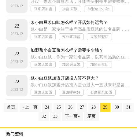
开设一家浆小白豆浆店，具体需要的费用需要根据多种因素进行评估，包括但不限于店铺规模、装修风格、地区经济状况等
2023-12
豆浆店加盟
加盟 豆浆
加盟创业小吃
便宜小吃加盟
浆小白豆浆口味怎么样？开店如何运营？
22
浆小白是一家专注于生产高品质豆浆的知名品牌，其豆浆口味独特，营养丰富，深受广大消费者的喜爱。在市场上，浆小白的豆浆产品凭借其独特的口感和良好的品质
2023-12
豆浆店加盟
夜豆浆加盟
豆浆加盟店
特色早餐加盟
加盟浆小白豆浆怎么样？需要多少钱？
22
浆小白豆浆，作为一家知名品牌，以其高品质的豆浆和周到的服务赢得了广大消费者的喜爱。如今，加盟浆小白豆浆是一个非常不错的选择
2023-12
豆浆店加盟
加盟磨豆浆
加盟豆浆店
现磨豆浆加盟
浆小白豆浆加盟开店投入算不算大？
22
浆小白豆浆加盟开店投入是否过大一直以来都是备受关注的问题。那么，我们来深入探讨一下这个问题。
2023-12
豆浆店加盟
豆浆哪家好
石磨豆浆加盟
豆浆饮品加盟
首页
«上一页
24
25
26
27
28
29
30
31
32
33
下一页»
尾页
热门资讯