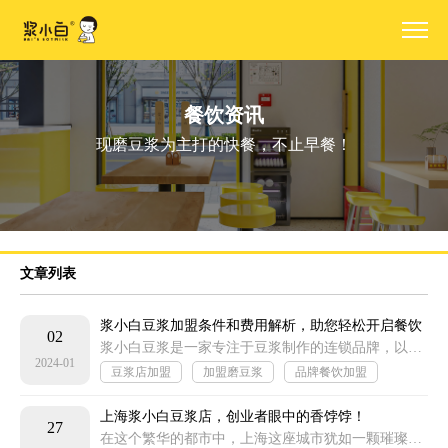
餐饮资讯
现磨豆浆为主打的快餐，不止早餐！
文章列表
浆小白豆浆加盟条件和费用解析，助您轻松开启餐饮
02
事业！
浆小白豆浆是一家专注于豆浆制作的连锁品牌，以其独特的制作工艺和口感受到了广大消费者的喜爱。如果您对豆浆行业感兴趣，并且想要加盟浆小白豆浆
2024-01
豆浆店加盟
加盟磨豆浆
品牌餐饮加盟
加盟快餐项目
上海浆小白豆浆店，创业者眼中的香饽饽！
27
在这个繁华的都市中，上海这座城市犹如一颗璀璨的明珠，以其独特的魅力吸引着无数人的目光。在这座城市的繁华背后，隐藏着无数个故事