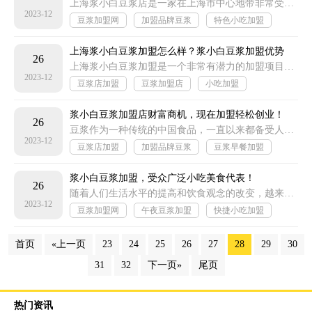
上海浆小白豆浆店是一家在上海市中心地带非常受欢迎的连锁豆浆店。它以新鲜、健康、美味的豆浆和豆制品而闻名，吸引了大量的顾客
2023-12
豆浆加盟网
加盟品牌豆浆
特色小吃加盟
简单小吃加盟
上海浆小白豆浆加盟怎么样？浆小白豆浆加盟优势
26
上海浆小白豆浆加盟是一个非常有潜力的加盟项目，它以浆小白豆浆为主打产品，以其独特的口感和健康的特点受到了广大消费者的喜爱
2023-12
豆浆店加盟
豆浆加盟店
小吃加盟
加盟店小吃
浆小白豆浆加盟店财富商机，现在加盟轻松创业！
26
豆浆作为一种传统的中国食品，一直以来都备受人们的喜爱。而随着人们对健康饮食的追求和对传统食品的重新认识，豆浆市场也逐渐兴起
2023-12
豆浆店加盟
加盟品牌豆浆
豆浆早餐加盟
便宜小吃加盟
浆小白豆浆加盟，受众广泛小吃美食代表！
26
随着人们生活水平的提高和饮食观念的改变，越来越多的人开始注重健康饮食。而作为一种传统的中国美食，豆浆因其营养丰富、口感独特而备受青睐
2023-12
豆浆加盟网
午夜豆浆加盟
快捷小吃加盟
各地小吃加盟
首页
«上一页
23
24
25
26
27
28
29
30
31
32
下一页»
尾页
热门资讯