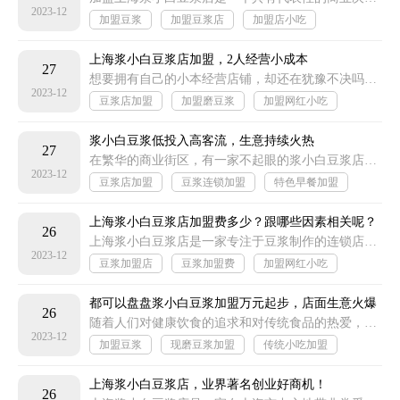
2023-12
加盟豆浆
加盟豆浆店
加盟店小吃
餐饮小吃加盟
上海浆小白豆浆店加盟，2人经营小成本
27
想要拥有自己的小本经营店铺，却还在犹豫不决吗？浆小白豆浆店加盟项目，为您打开了一扇通往成功的大门。这是一项投资小、风险低、回报稳定的创业选择
2023-12
豆浆店加盟
加盟磨豆浆
加盟网红小吃
快捷小吃加盟
浆小白豆浆低投入高客流，生意持续火热
27
在繁华的商业街区，有一家不起眼的浆小白豆浆店，却凭借着低投入、高客流的经营模式，生意持续火热。这家店以其独特的口味和优质的服务
2023-12
豆浆店加盟
豆浆连锁加盟
特色早餐加盟
创业小吃加盟
上海浆小白豆浆店加盟费多少？跟哪些因素相关呢？
26
上海浆小白豆浆店是一家专注于豆浆制作的连锁店，以其独特的制作工艺和口感受到了广大消费者的喜爱。对于想要加盟上海浆小白豆浆店的创业者来说
2023-12
豆浆加盟店
豆浆加盟费
加盟网红小吃
加盟品牌小吃
都可以盘盘浆小白豆浆加盟万元起步，店面生意火爆
26
随着人们对健康饮食的追求和对传统食品的热爱，豆浆作为一种传统的健康饮品，受到了越来越多人的喜爱。而盘盘浆小白豆浆作为一家专注于豆浆制作的连锁品牌
2023-12
加盟豆浆
现磨豆浆加盟
传统小吃加盟
开小吃加盟店
上海浆小白豆浆店，业界著名创业好商机！
26