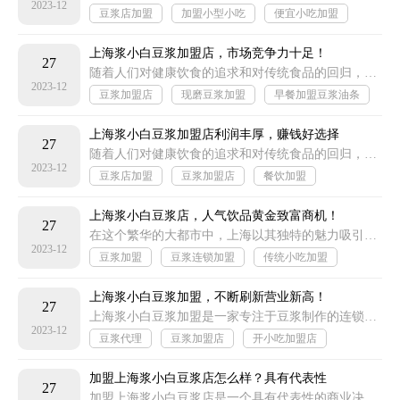
2023-12
豆浆店加盟
加盟小型小吃
便宜小吃加盟
各类小吃加盟
上海浆小白豆浆加盟店，市场竞争力十足！
27
随着人们对健康饮食的追求和对传统食品的回归，豆浆作为一种传统的健康饮品，受到了越来越多消费者的喜爱。上海浆小白豆浆加盟店作为豆浆行业的领军品牌
2023-12
豆浆加盟店
现磨豆浆加盟
早餐加盟豆浆油条
各地加盟小吃
上海浆小白豆浆加盟店利润丰厚，赚钱好选择
27
随着人们对健康饮食的追求和对传统食品的回归，豆浆作为一种营养丰富、口感独特的饮品，受到了越来越多消费者的喜爱
2023-12
豆浆店加盟
豆浆加盟店
餐饮加盟
餐饮小吃加盟
上海浆小白豆浆店，人气饮品黄金致富商机！
27
在这个繁华的大都市中，上海以其独特的魅力吸引着无数人的目光。在这座城市的角落里，隐藏着一间名为“浆小白”的豆浆店
2023-12
豆浆加盟
豆浆连锁加盟
传统小吃加盟
开小吃加盟店
上海浆小白豆浆加盟，不断刷新营业新高！
27
上海浆小白豆浆加盟是一家专注于豆浆制作的连锁店，以其独特的产品和优质的服务赢得了广大消费者的喜爱
2023-12
豆浆代理
豆浆加盟店
开小吃加盟店
流行小吃加盟
加盟上海浆小白豆浆店怎么样？具有代表性
27
加盟上海浆小白豆浆店是一个具有代表性的商业决策，它提供了一个独特的商业机会，具有诸多优势和潜在商机